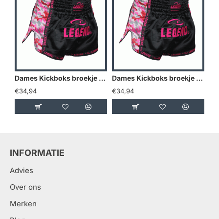
Dames Kickboks broekje Camo roze Legend Trendy - Maat: L
Dames Kickboks broekje Camo roze Legend Trendy - Maat: M
€34,94
€34,94
€3
INFORMATIE
Advies
Over ons
Merken