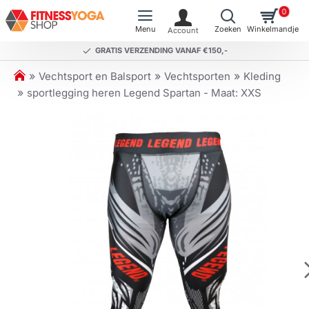
0
GRATIS VERZENDING VANAF €150,-
h
Vechtsport en Balsport
Vechtsporten
Kleding
o
sportlegging heren Legend Spartan - Maat: XXS
m
e