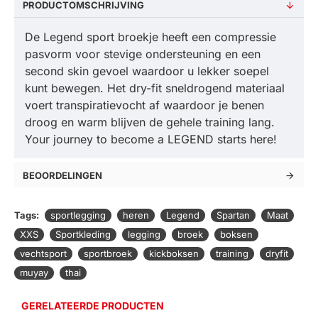
PRODUCTOMSCHRIJVING
De Legend sport broekje heeft een compressie
pasvorm voor stevige ondersteuning en een
second skin gevoel waardoor u lekker soepel
kunt bewegen. Het dry-fit sneldrogend materiaal
voert transpiratievocht af waardoor je benen
droog en warm blijven de gehele training lang.
Your journey to become a LEGEND starts here!
BEOORDELINGEN
Tags:
sportlegging
heren
Legend
Spartan
Maat
XXS
Sportkleding
legging
broek
boksen
vechtsport
sportbroek
kickboksen
training
dryfit
muyay
thai
GERELATEERDE PRODUCTEN