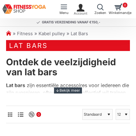
0
GRATIS VERZENDING VANAF €150,-
h
Fitness
Kabel pulley
Lat Bars
o
LAT BARS
m
e
Ontdek de veelzijdigheid
van lat bars
Lat bars
zijn essentiële accessoires voor iedereen die
zijn rugspieren, oftewel de 'lats', effectief wil trainen.
Deze staven worden bevestigd aan een pulley
systeem en bieden een breed scala aan oefeningen
om je bovenlichaam te versterken. Of je nu een
0
beginnende sporter bent of een doorgewinterde
atleet, lat bars zijn een waardevolle toevoeging aan je