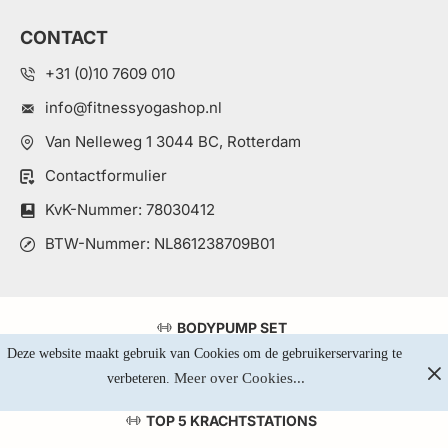
CONTACT
+31 (0)10 7609 010
info@fitnessyogashop.nl
Van Nelleweg 1 3044 BC, Rotterdam
Contactformulier
KvK-Nummer: 78030412
BTW-Nummer: NL861238709B01
BODYPUMP SET
Deze website maakt gebruik van Cookies om de gebruikerservaring te 
GEWICHTEN KOPEN
Meer over Cookies...
verbeteren. 
YOGA MAT KOPEN
TOP 5 KRACHTSTATIONS