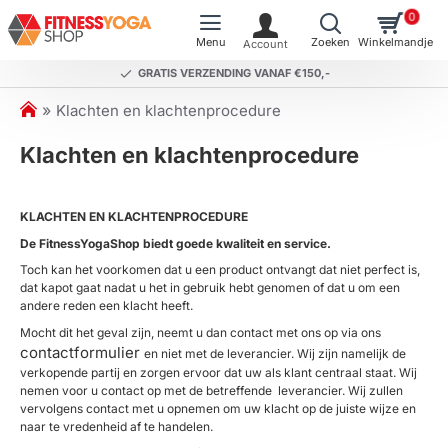
0
GRATIS VERZENDING VANAF €150,-
h
Klachten en klachtenprocedure
o
Klachten en klachtenprocedure
m
e
KLACHTEN EN KLACHTENPROCEDURE
De FitnessYogaShop biedt goede kwaliteit en service.
Toch kan het voorkomen dat u een product ontvangt dat niet perfect is,
dat kapot gaat nadat u het in gebruik hebt genomen of dat u om een
andere reden een klacht heeft.
Mocht dit het geval zijn, neemt u dan contact met ons op
via ons
contactformulier
en niet met de leverancier. Wij zijn namelijk de
verkopende partij en zorgen ervoor dat uw als klant centraal staat.
W
ij
nemen voor u contact op met de betreffende leverancier.
Wij zullen
vervolgens contact met u opnemen om uw klacht op de juiste wijze en
naar te vredenheid af te handelen.