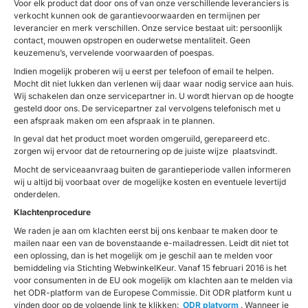
Voor elk product dat door ons of van onze verschillende leveranciers is
verkocht
kunnen ook de garantievoorwaarden en termijnen per
leverancier en merk verschillen.
Onze service bestaat uit: persoonlijk
contact, mouwen opstropen en ouderwetse mentaliteit. Geen
keuzemenu’s, vervelende voorwaarden of poespas.
Indien mogelijk proberen wij u eerst per telefoon of email te helpen.
Mocht dit niet lukken dan verlenen wij daar waar nodig service aan huis.
Wij schakelen dan onze servicepartner in. U wordt hiervan op de hoogte
gesteld door ons. De servicepartner zal vervolgens telefonisch met u
een afspraak maken om een afspraak in te plannen.
In geval dat het product moet worden omgeruild, gerepareerd etc.
zorgen wij ervoor dat de retournering op de juiste wijze plaatsvindt.
Mocht de serviceaanvraag buiten de garantieperiode vallen informeren
wij u altijd bij voorbaat over de mogelijke kosten en eventuele levertijd
onderdelen.
Klachtenprocedure
We raden je aan om klachten eerst bij ons kenbaar te maken door te
mailen naar een van de bovenstaande e-mailadressen. Leidt dit niet tot
een oplossing, dan is het mogelijk om je geschil aan te melden voor
bemiddeling via Stichting WebwinkelKeur. Vanaf 15 februari 2016 is het
voor consumenten in de EU ook mogelijk om klachten aan te melden via
het ODR-platform van de Europese Commissie.
Dit ODR platform kunt u
vinden door op de volgende link te klikken:
ODR platvorm
. Wanneer je