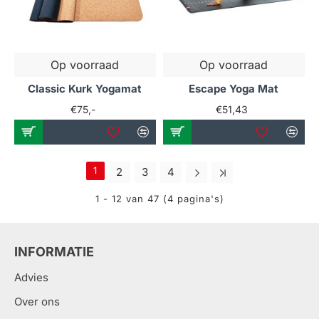
Fitnessyogashop
Een yogamat is een
Op voorraad
Op voorraad
onmisbaar hulpmiddel voor
Classic Kurk Yogamat
Escape Yoga Mat
iedereen die yoga beoefent.
€75,-
€51,43
Het biedt comfort, stabiliteit
en hygiëne, waardoor je je
volledig kunt concentreren
1
2
3
4
op je practice. Bij Fitness
1 - 12 van 47 (4 pagina's)
Yoga Shop vind je een
uitgebreide collectie
INFORMATIE
yogamatten die aan al je
Advies
wensen voldoen. Of je nu
Over ons
een beginner bent of een