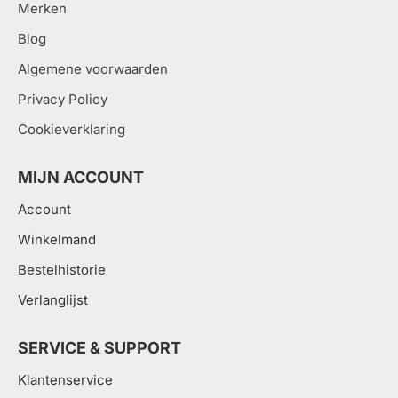
Merken
doorgewinterde yogi, wij
Blog
hebben de perfecte mat
Algemene voorwaarden
voor jou. Als er vragen zijn,
Privacy Policy
neem dan gerust
.
contact met ons op
Cookieverklaring
MIJN ACCOUNT
Account
Winkelmand
Bestelhistorie
Verlanglijst
SERVICE & SUPPORT
Klantenservice