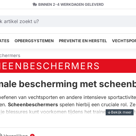
BINNEN 2-4 WERKDAGEN GELEVERD
ATES
OPBERGSYSTEMEN
PREVENTIE EN HERSTEL
VECHTSPOR
chermers
HEENBESCHERMERS
male bescherming met scheen
oefenen van vechtsporten en andere intensieve sportactivite
en.
Scheenbeschermers
spelen hierbij een cruciale rol. 
e blessures kunt voorkomen tijdens het trainen of in wedstr
t sporten, het dragen van de juiste scheenbeschermers is on
delen en kenmerken van sche