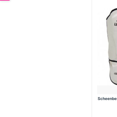
Trend
De wereld
op de mar
zijn, waa
scheenbes
GEBRUIK
Om het me
Zorg ervoo
raden om 
intensiev
speedball
Als er vr
Scheenbe