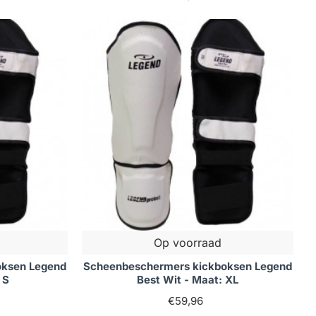
et nieuwe technologieën en ontwerpen die regelmatig
an geavanceerde materialen die nog lichter en sterker
p bescherming. Daarnaast zijn er ook
s kunnen monitoren en verbeteren.
om ze op de juiste manier te dragen en onderhouden.
oleer regelmatig op slijtage. Na gebruik is het aan te
uur te verlengen. Voor extra bescherming tijdens
 combinatie met andere beschermingsmiddelen, zoals
Op voorraad
oksen Legend
Scheenbeschermers kickboksen Legend
 S
Best Wit - Maat: XL
€59,96