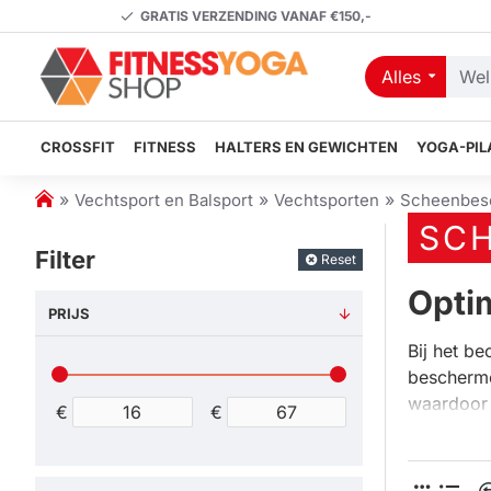
GRATIS VERZENDING VANAF €150,-
Alles
Welk
artikel
zoekt
CROSSFIT
FITNESS
HALTERS EN GEWICHTEN
YOGA-PIL
u?
h
Vechtsport en Balsport
Vechtsporten
Scheenbes
o
SC
m
Filter
Reset
e
Opti
PRIJS
Bij het be
bescherm
waardoor j
€
€
begint me
Voor