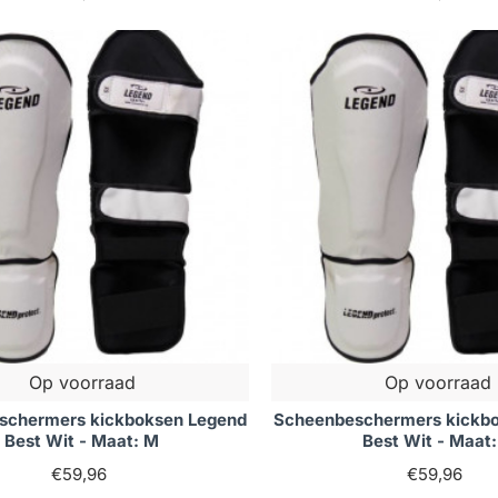
s in scheenbeschermers
 van scheenbeschermers is voortdurend in ontwikkeling, m
kt verschijnen. Een van de nieuwste trends is het gebruik v
rdoor je meer bewegingsvrijheid hebt zonder in te boeten o
chermers met geïntegreerde technologieën die je prestatie
STIPS VOOR OPTIMALE PRESTATIES
este uit je scheenbeschermers te halen, is het belangrijk 
r dat je ze goed afstelt voor een perfecte pasvorm en contr
ze schoon te maken en goed te laten drogen om de levensd
e trainingen kun je overwegen om je scheenbeschermers in
, te gebruiken.
s
Op voorraad
Op voorraad
agen zijn, neem dan gerust
.
contact met ons op
schermers kickboksen Legend
Scheenbeschermers kickb
Best Wit - Maat: M
Best Wit - Maat:
€59,96
€59,96