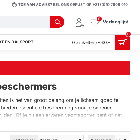
TOE AAN ADVIES? BEL ONS GERUST OP +31 (0)10 7609 010
0
Verlanglijst
0
T EN BALSPORT
0 artikel(en) - €0,-
beschermers
iten is het van groot belang om je lichaam goed te
Ze bieden essentiële bescherming voor je schenen,
ijden. Of je nu een ervaren vechtsporter bent of net
misbaar voor je veiligheid en prestaties.
enbeschermers