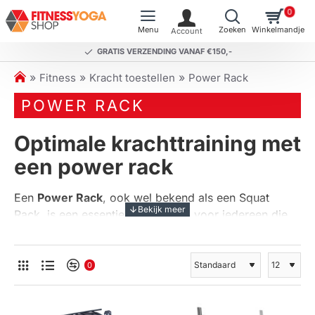
0
GRATIS VERZENDING VANAF €150,-
h
Fitness
Kracht toestellen
Power Rack
o
POWER RACK
m
e
Optimale krachttraining met
een power rack
Een
Power Rack
, ook wel bekend als een Squat
Rack, is een essentieel onderdeel voor iedereen die
serieus bezig is met krachttraining. Deze grote rekken
zijn ontworpen om je te ondersteunen bij
compoundoefeningen zoals squats, bench presses en
0
shoulder presses. Met een power rack kun je veilig en
effectief trainen, doordat het rek fungeert als een