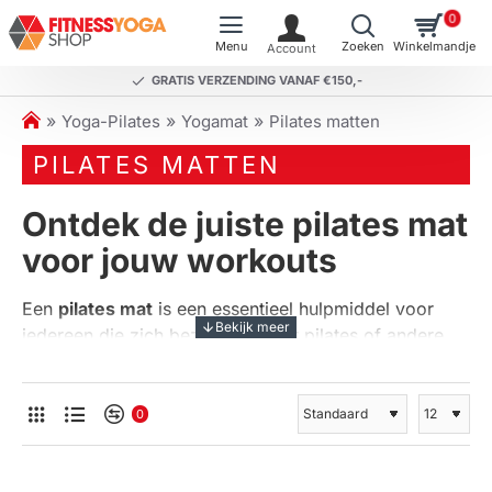
0
GRATIS VERZENDING VANAF €150,-
h
Yoga-Pilates
Yogamat
Pilates matten
o
PILATES MATTEN
m
e
Ontdek de juiste pilates mat
voor jouw workouts
Een
pilates mat
is een essentieel hulpmiddel voor
iedereen die zich bezighoudt met pilates of andere
vloeroefeningen. Het biedt niet alleen comfort en
ondersteuning, maar ook de nodige grip om je
oefeningen effectief uit te voeren. In deze tekst gaan
0
we dieper in op het belang van de juiste pilatesmat,
de verschillen tussen een pilatesmat en een yogamat,