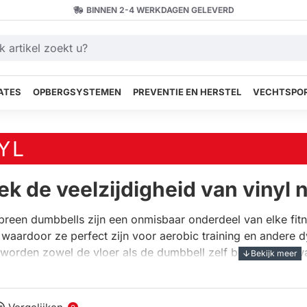
BINNEN 2-4 WERKDAGEN GELEVERD
ATES
OPBERGSYSTEMEN
PREVENTIE EN HERSTEL
VECHTSPOR
YL
ek de veelzijdigheid van vinyl
preen dumbbells zijn een onmisbaar onderdeel van elke fit
, waardoor ze perfect zijn voor aerobic training en andere 
worden zowel de vloer als de dumbbell zelf beschermd, wat
paratuur. Of je nu een beginner bent of een ervaren sporter
 functionaliteit.