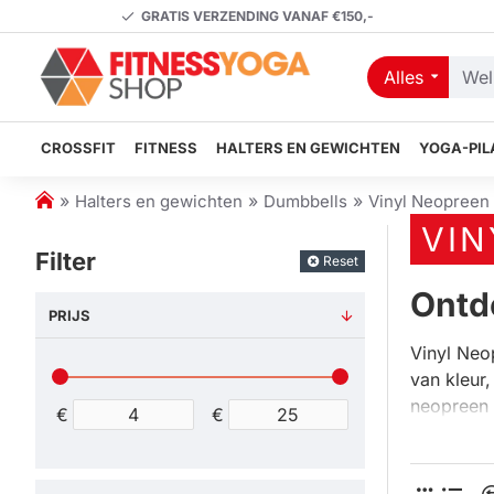
GRATIS VERZENDING VANAF €150,-
Alles
Welk
artikel
zoekt
CROSSFIT
FITNESS
HALTERS EN GEWICHTEN
YOGA-PIL
u?
h
Halters en gewichten
Dumbbells
Vinyl Neopreen
o
VIN
m
Filter
Reset
e
Ontd
PRIJS
Vinyl Neo
van kleur
neopreen 
€
€
fitnessap
comfort en