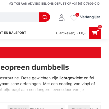
TOE AAN ADVIES? BEL ONS GERUST OP +31 (0)10 7609 010
0
Verlanglijst
0
T EN BALSPORT
0 artikel(en) - €0,-
 neopreen dumbbells
nessroutine. Deze gewichten zijn
lichtgewicht
en fel
dynamische oefeningen. Met een coating van vinyl of
 bijdraagt aan een langere levensduur van je
, deze dumbbells bieden de perfecte balans tussen