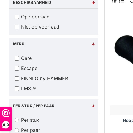
Voor
BESCHIKBAARHEID
Lichtg
Op voorraad
Niet op voorraad
Dankzij hu
Ze zijn id
ergonomis
MERK
Besch
Care
De vinyl-
Escape
vloer. Dit
FINNLO by HAMMER
zelfs bij 
LMX.®
Stijlv
Vinyl neo
PER STUK / PER PAAR
toevoeging
handig is 
Per stuk
Neop
9,0
Waar
Per paar