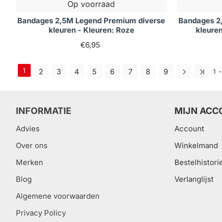
Op voorraad
Bandages 2,5M Legend Premium diverse
Bandages 2
kleuren - Kleuren: Roze
kleuren
€6,95
1
2
3
4
5
6
7
8
9
1 
INFORMATIE
MIJN ACC
Advies
Account
Over ons
Winkelmand
Merken
Bestelhistori
Blog
Verlanglijst
Algemene voorwaarden
Privacy Policy