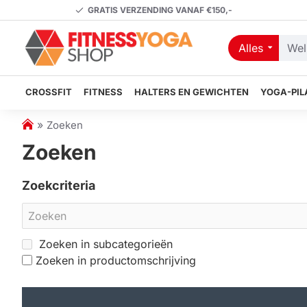
GRATIS VERZENDING VANAF €150,-
Alles
Welk
artikel
zoekt
CROSSFIT
FITNESS
HALTERS EN GEWICHTEN
YOGA-PIL
u?
h
Zoeken
o
Zoeken
m
e
Zoekcriteria
Zoeken in subcategorieën
Zoeken in productomschrijving