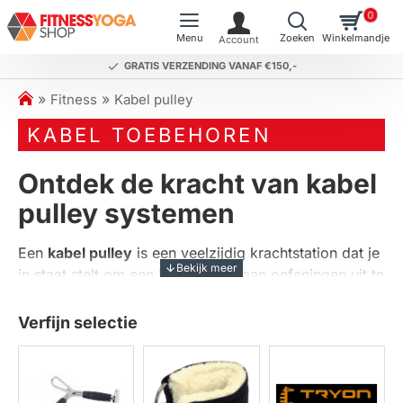
0
GRATIS VERZENDING VANAF €150,-
h
Fitness
Kabel pulley
o
KABEL TOEBEHOREN
m
e
Ontdek de kracht van kabel
pulley systemen
Een
kabel pulley
is een veelzijdig krachtstation dat je
in staat stelt om een breed scala aan oefeningen uit te
voeren. Deze systemen zijn ideaal voor zowel
beginners als gevorderde sporters die hun
Verfijn selectie
krachttraining naar een hoger niveau willen tillen. Of
je nu werkt aan je bovenlichaam, core of benen, een
kabel pulley biedt de flexibiliteit om verschillende