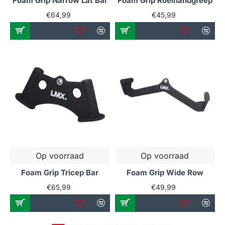
Foam Grip Narrow Lat Bar
Foam Grip Roeihandgreep
Als er vragen zijn, neem dan gerust
.
€64,99
€45,99
contact met ons op
Op voorraad
Op voorraad
Foam Grip Tricep Bar
Foam Grip Wide Row
€65,99
€49,99