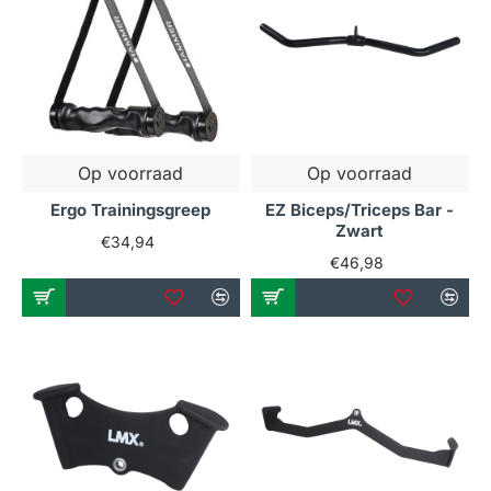
Extra informatie en tips
Combineren met andere
fitnessapparatuur
Om je training compleet te maken, kun je een kabel
pulley systeem combineren met andere
Op voorraad
Op voorraad
fitnessapparaten, zoals een
of een
trainingsbank
Ergo Trainingsgreep
EZ Biceps/Triceps Bar -
. Deze combinaties bieden je de mogelijkheid
dipbar
Zwart
om een complete workout te creëren die al je
€34,94
€46,98
spiergroepen aanspreekt.
THUIS FITNESS VERBETEREN
Naast krachttraining is het belangrijk om ook aan je
conditie te werken. Overweeg de aanschaf van een
of een
om je cardiovasculaire
loopband
fietstrainer
gezondheid te verbeteren. Deze apparaten zijn een
uitstekende aanvulling op je kabel pulley systeem.