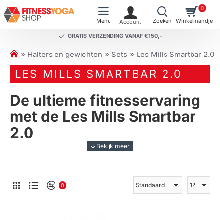
0
GRATIS VERZENDING VANAF €150,-
h
Halters en gewichten
Sets
Les Mills Smartbar 2.0
o
LES MILLS SMARTBAR 2.0
m
e
De ultieme fitnesservaring
met de Les Mills Smartbar
2.0
Ontdek de kracht en veelzijdigheid van de
Les Mills
Smartbar 2.0
, een innovatief fitnessproduct dat
speciaal is ontworpen voor effectieve en efficiënte
0
trainingen. Deze geavanceerde bodypump set is
uitgerust met een gepatenteerd kliksysteem,
waardoor je gemakkelijk gewichten kunt verwisselen.