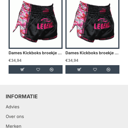
Dames Kickboks broekje Camo roze Legend Trendy - Maat: L
Dames Kickboks broekje Camo roze Legend Trendy - Maat: M
€34,94
€34,94
€3
INFORMATIE
Advies
Over ons
Merken