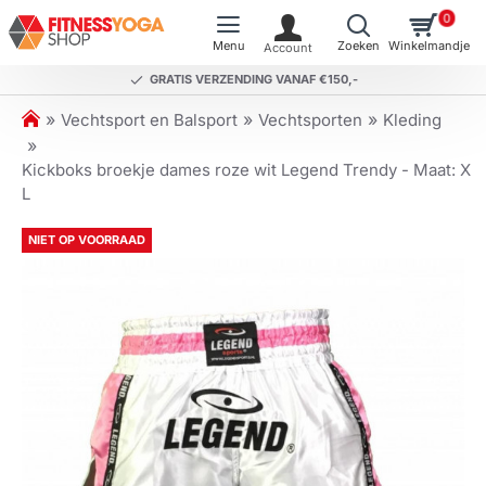
0
GRATIS VERZENDING VANAF €150,-
h
Vechtsport en Balsport
Vechtsporten
Kleding
o
m
Kickboks broekje dames roze wit Legend Trendy - Maat: X
e
L
NIET OP VOORRAAD