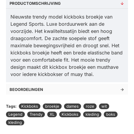
PRODUCTOMSCHRIJVING
Nieuwste trendy model kickboks broekje van
Legend Sports. Luxe borduurwerk aan de
voorzijde. Het kwaliteitssatijn biedt een hoog
draagcomfort. De zachte soepele stof geeft
maximale bewegingsvrijheid en droogt snel. Het
kickboks broekje heeft een brede elastische band
voor een comfortabele fit. Het mooie trendy
design maakt dit kickbox broekje een musthave
voor iedere kickbokser of muay thai.
BEOORDELINGEN
Tags:
Kickboks
broekje
dames
roze
wit
Legend
Trendy
XL
Kickboks
kleding
boks
kleding