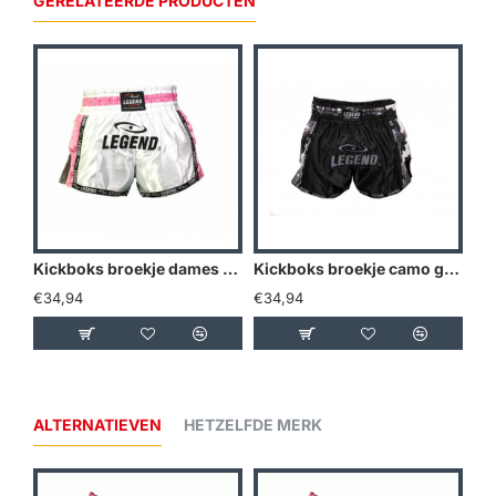
GERELATEERDE PRODUCTEN
Kickboks broekje dames roze wit Legend Trendy - Maat: XS
Kickboks broekje camo grijs Legend Trendy - Maat: XS
€34,94
€34,94
€3
ALTERNATIEVEN
HETZELFDE MERK