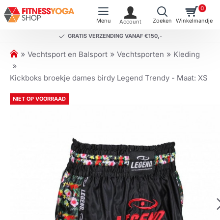
0
GRATIS VERZENDING VANAF €150,-
h
Vechtsport en Balsport
Vechtsporten
Kleding
o
m
Kickboks broekje dames birdy Legend Trendy - Maat: XS
e
NIET OP VOORRAAD