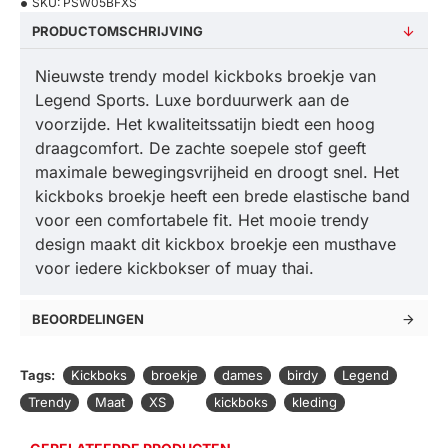
SKU:
PSW05BFXS
PRODUCTOMSCHRIJVING
Nieuwste trendy model kickboks broekje van
Legend Sports. Luxe borduurwerk aan de
voorzijde. Het kwaliteitssatijn biedt een hoog
draagcomfort. De zachte soepele stof geeft
maximale bewegingsvrijheid en droogt snel. Het
kickboks broekje heeft een brede elastische band
voor een comfortabele fit. Het mooie trendy
design maakt dit kickbox broekje een musthave
voor iedere kickbokser of muay thai.
BEOORDELINGEN
Tags:
Kickboks
broekje
dames
birdy
Legend
Trendy
Maat
XS
kickboks
kleding