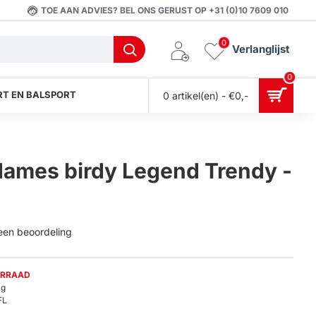
TOE AAN ADVIES? BEL ONS GERUST OP +31 (0)10 7609 010
0
Verlanglijst
0
T EN BALSPORT
0 artikel(en) - €0,-
dames birdy Legend Trendy -
 een beoordeling
ORRAAD
0g
FL