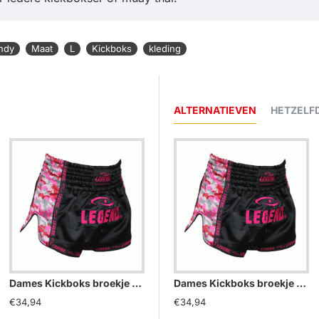
ndy
Maat
L
Kickboks
kleding
ALTERNATIEVEN
HETZELF
Dames Kickboks broekje Camo roze Legend Trendy - Maat: L
Kickboks broekje dames roze zwart Legend Trendy - Maat: L
Dames Kickboks broekje Camo roze Legend Trendy - Maat: L
€34,94
€29,95
€2
€34,94