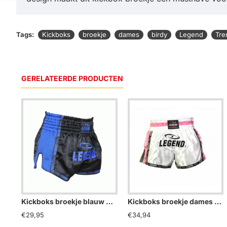
Tags:
Kickboks
broekje
dames
birdy
Legend
Tre
GERELATEERDE PRODUCTEN
Kickboks broekje blauw mesh Legend Trendy - Maat: L
Kickboks broekje dames roze wit Legend Trendy - Maat: L
€29,95
€34,94