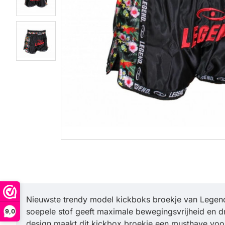
Nieuwste trendy model kickboks broekje van Legend 
soepele stof geeft maximale bewegingsvrijheid en dr
9,0
design maakt dit kickbox broekje een musthave voor