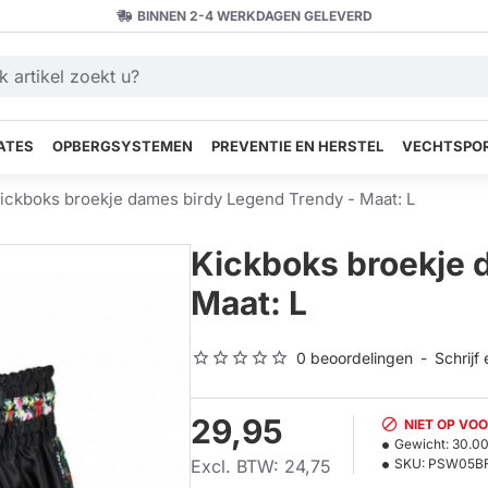
BINNEN 2-4 WERKDAGEN GELEVERD
ATES
OPBERGSYSTEMEN
PREVENTIE EN HERSTEL
VECHTSPOR
ickboks broekje dames birdy Legend Trendy - Maat: L
Kickboks broekje 
Maat: L
0 beoordelingen
-
Schrijf
29,95
NIET OP VO
Gewicht:
30.0
Excl. BTW: 24,75
SKU:
PSW05B