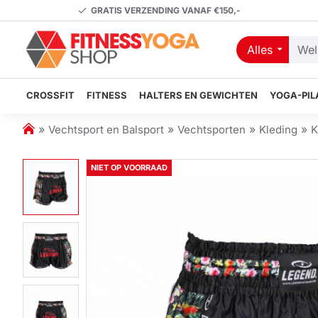
GRATIS VERZENDING VANAF €150,-
Alles
Welk
artikel
zoekt
CROSSFIT
FITNESS
HALTERS EN GEWICHTEN
YOGA-PIL
u?
h
Vechtsport en Balsport
Vechtsporten
Kleding
K
o
m
NIET OP VOORRAAD
e