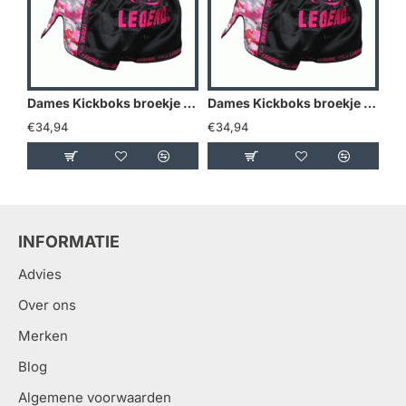
Dames Kickboks broekje Camo roze Legend Trendy - Maat: L
Dames Kickboks broekje Camo roze Legend Trendy - Maat: M
€34,94
€34,94
€3
INFORMATIE
Advies
Over ons
Merken
Blog
Algemene voorwaarden