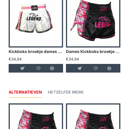
Kickboks broekje dames roze wit Legend Trendy - Maat: XS
Dames Kickboks broekje Camo roze Legend Trendy - Maat: XS
€34,94
€34,94
€2
ALTERNATIEVEN
HETZELFDE MERK