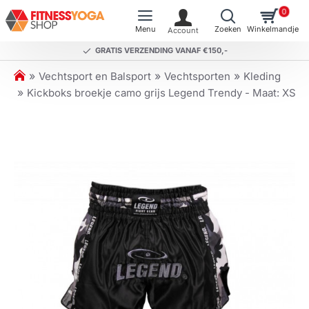
0
GRATIS VERZENDING VANAF €150,-
h
Vechtsport en Balsport
Vechtsporten
Kleding
o
Kickboks broekje camo grijs Legend Trendy - Maat: XS
m
e