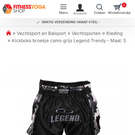
0
GRATIS VERZENDING VANAF €150,-
h
Vechtsport en Balsport
Vechtsporten
Kleding
o
Kickboks broekje camo grijs Legend Trendy - Maat: S
m
e