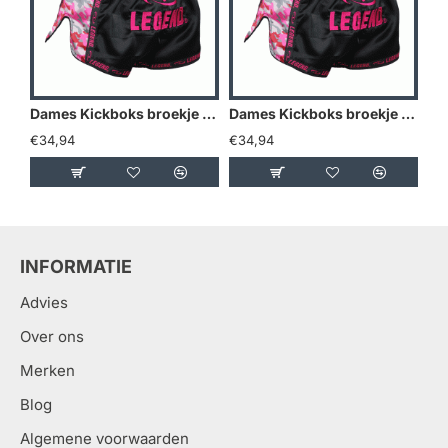
Dames Kickboks broekje Camo roze Legend Trendy - Maat: L
Dames Kickboks broekje Camo roze Legend Trendy - Maat: M
€34,94
€34,94
€3
INFORMATIE
Advies
Over ons
Merken
Blog
Algemene voorwaarden