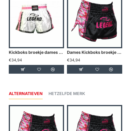
Kickboks broekje dames roze wit Legend Trendy - Maat: S
Dames Kickboks broekje Camo roze Legend Trendy - Maat: S
€34,94
€34,94
€2
ALTERNATIEVEN
HETZELFDE MERK