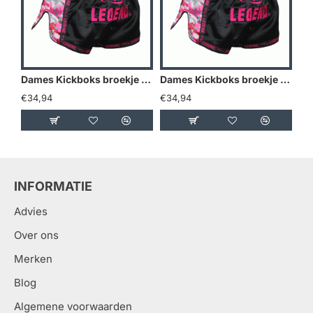
Dames Kickboks broekje Camo roze Legend Trendy - Maat: L
Dames Kickboks broekje Camo roze Legend Trendy - Maat: M
€34,94
€34,94
€3
INFORMATIE
Advies
Over ons
Merken
Blog
Algemene voorwaarden