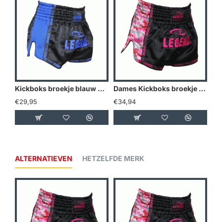
Kickboks broekje blauw mesh Legend Trendy - Maat: L
Dames Kickboks broekje Camo roze Legend Trendy - Maat: L
€29,95
€34,94
ALTERNATIEVEN
HETZELFDE MERK