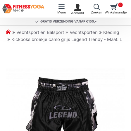
0
GRATIS VERZENDING VANAF €150,-
h
Vechtsport en Balsport
Vechtsporten
Kleding
o
Kickboks broekje camo grijs Legend Trendy - Maat: L
m
e