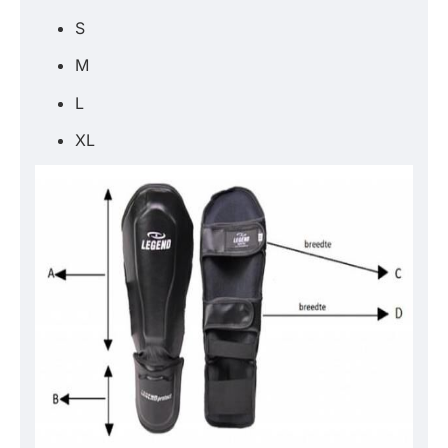
S
M
L
XL