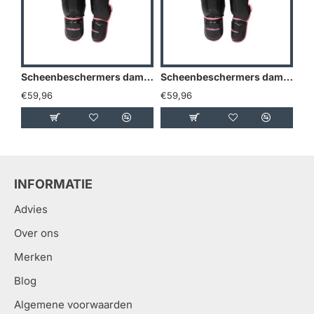
Scheenbeschermers dames Legend Best Roze - Maat: L
Scheenbeschermers dames Legend Best Roze - Maat: M
€59,96
€59,96
€5
INFORMATIE
Advies
Over ons
Merken
Blog
Algemene voorwaarden