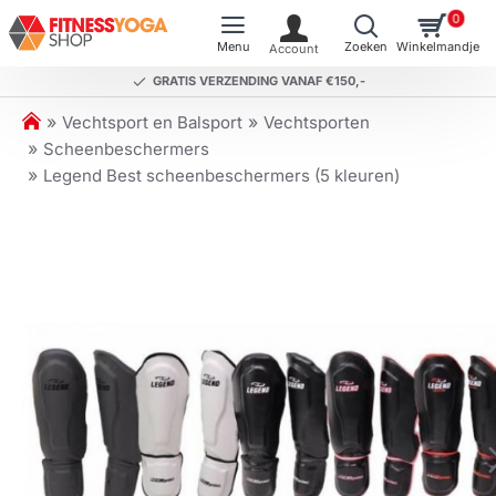
0
GRATIS VERZENDING VANAF €150,-
h
Vechtsport en Balsport
Vechtsporten
o
Scheenbeschermers
m
Legend Best scheenbeschermers (5 kleuren)
e