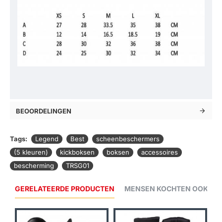
BEOORDELINGEN
Tags:
Legend
Best
scheenbeschermers
(5 kleuren)
kickboksen
boksen
accessoires
bescherming
TRSG01
GERELATEERDE PRODUCTEN
MENSEN KOCHTEN OOK...