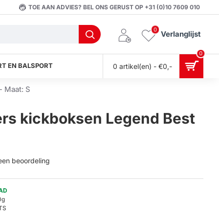
TOE AAN ADVIES? BEL ONS GERUST OP +31 (0)10 7609 010
0
Verlanglijst
0
T EN BALSPORT
0 artikel(en) - €0,-
 Maat: S
s kickboksen Legend Best
 een beoordeling
AD
0g
TS