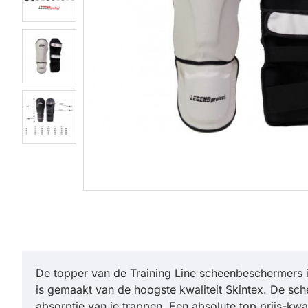
De topper van de Training Line scheenbeschermers i
is gemaakt van de hoogste kwaliteit Skintex. De sc
absorptie van je trappen. Een absolute top prijs-kwal