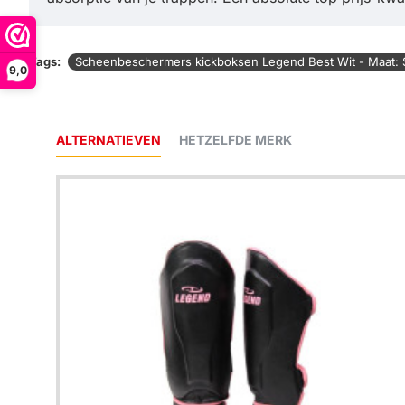
Tags:
Scheenbeschermers kickboksen Legend Best Wit - Maat: 
9,0
ALTERNATIEVEN
HETZELFDE MERK