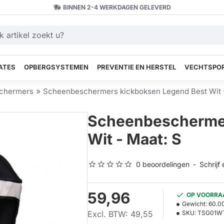
BINNEN 2-4 WERKDAGEN GELEVERD
ATES
OPBERGSYSTEMEN
PREVENTIE EN HERSTEL
VECHTSPOR
chermers
Scheenbeschermers kickboksen Legend Best Wit -
Scheenbeschermer
Wit - Maat: S
0 beoordelingen
-
Schrijf
59,96
OP VOORRA
Gewicht:
60.0
Excl. BTW: 49,55
SKU:
TSG01W