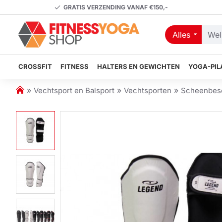
GRATIS VERZENDING VANAF €150,-
Alles
Welk
artikel
zoekt
CROSSFIT
FITNESS
HALTERS EN GEWICHTEN
YOGA-PIL
u?
h
Vechtsport en Balsport
Vechtsporten
Scheenbes
o
m
e