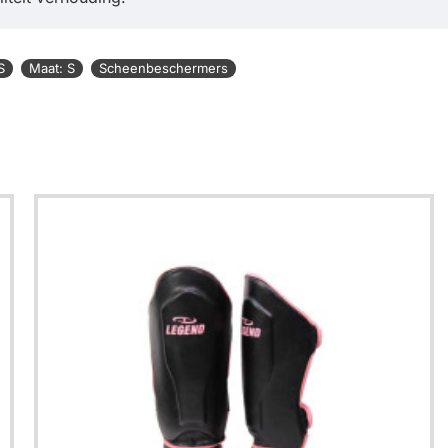
S
Maat: S
Scheenbeschermers