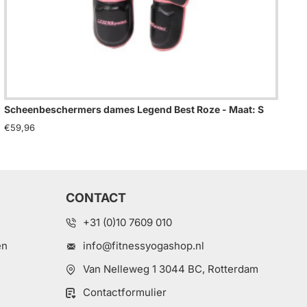
Scheenbeschermers dames Legend Best Roze - Maat: S
Sc
€59,96
€5
CONTACT
+31 (0)10 7609 010
en
info@fitnessyogashop.nl
Van Nelleweg 1 3044 BC, Rotterdam
Contactformulier