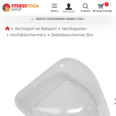
0
GRATIS VERZENDING VANAF €150,-
h
Vechtsport en Balsport
Vechtsporten
o
Hoofdbeschermers
Gebitsbeschermer Box
m
e