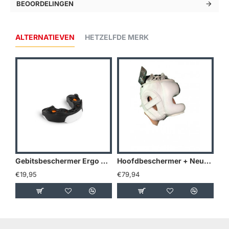
BEOORDELINGEN
ALTERNATIEVEN
HETZELFDE MERK
Gebitsbeschermer Ergo Sirius
Hoofdbeschermer + Neusbeschermer PRO Leder Legend - Maat: L
€19,95
€79,94
€7