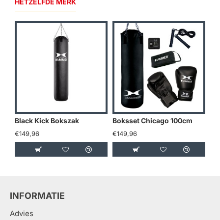
HETZELFDE MERK
Black Kick Bokszak
Boksset Chicago 100cm
Bo
€149,96
€149,96
€1
INFORMATIE
Advies