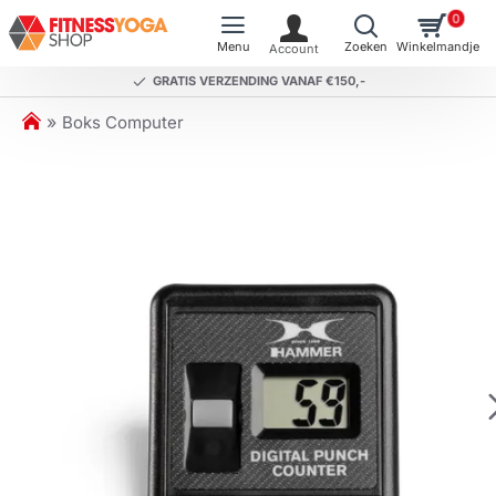
0
GRATIS VERZENDING VANAF €150,-
h
Boks Computer
o
m
e