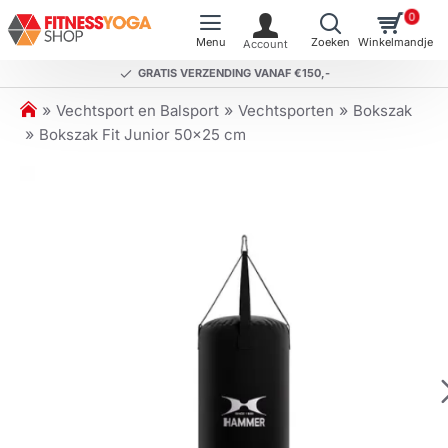
0
GRATIS VERZENDING VANAF €150,-
h
Vechtsport en Balsport
Vechtsporten
Bokszak
o
Bokszak Fit Junior 50x25 cm
m
e