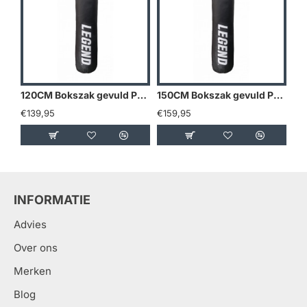
120CM Bokszak gevuld PRO LINE - Default
150CM Bokszak gevuld PRO LINE - Maat: 150CM
€139,95
€159,95
€1
INFORMATIE
Advies
Over ons
Merken
Blog