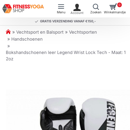
0
GRATIS VERZENDING VANAF €150,-
h
Vechtsport en Balsport
Vechtsporten
o
Handschoenen
m
e
Bokshandschoenen leer Legend Wrist Lock Tech - Maat: 1
2oz