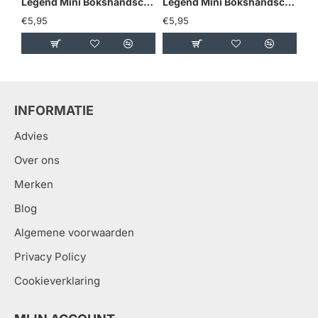
Legend Mini Bokshandschoenen - Goud/Geel
Legend Mini Bokshandschoenen - Holland
€5,95
€5,95
€5
INFORMATIE
Advies
Over ons
Merken
Blog
Algemene voorwaarden
Privacy Policy
Cookieverklaring