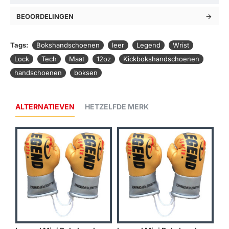
BEOORDELINGEN
Tags:
Bokshandschoenen
leer
Legend
Wrist
Lock
Tech
Maat
12oz
Kickbokshandschoenen
handschoenen
boksen
ALTERNATIEVEN
HETZELFDE MERK