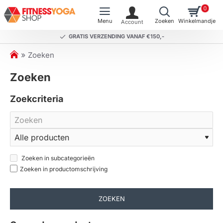
0
GRATIS VERZENDING VANAF €150,-
h
Zoeken
o
Zoeken
m
e
Zoekcriteria
Zoeken in subcategorieën
Zoeken in productomschrijving
ZOEKEN