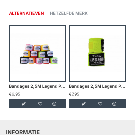
ALTERNATIEVEN
HETZELFDE MERK
Bandages 2,5M Legend Premium diverse kleuren - Kleuren: Blauw
Bandages 2,5M Legend Premium diverse kleuren - Kleuren: Camo grijs
€6,95
€7,95
€7
INFORMATIE