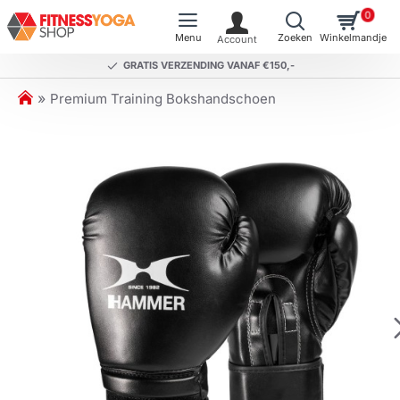
0
GRATIS VERZENDING VANAF €150,-
h
Premium Training Bokshandschoen
o
m
e