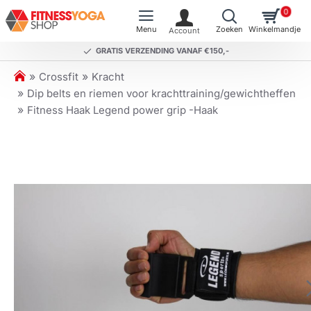
0
GRATIS VERZENDING VANAF €150,-
h
Crossfit
Kracht
o
Dip belts en riemen voor krachttraining/gewichtheffen
m
Fitness Haak Legend power grip -Haak
e