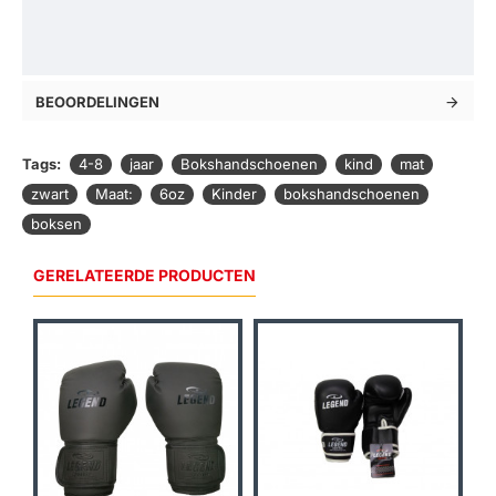
BEOORDELINGEN
Tags:
4-8
jaar
Bokshandschoenen
kind
mat
zwart
Maat:
6oz
Kinder
bokshandschoenen
boksen
GERELATEERDE PRODUCTEN