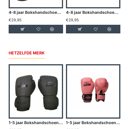
4-8 jaar Bokshandschoenen kind Mat Zwart - Maat: 6oz
4-8 jaar Bokshandschoenen kind Zwart - Maat: 6oz
€29,95
€29,95
€2
HETZELFDE MERK
1-5 jaar Bokshandschoenen kind 2OZ Mat Zwart - Maat: 2oz
1-5 jaar Bokshandschoenen kind 2OZ Roze - Maat: 2oz