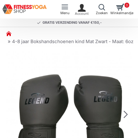
0
GRATIS VERZENDING VANAF €150,-
h
o
4-8 jaar Bokshandschoenen kind Mat Zwart - Maat: 6oz
m
e