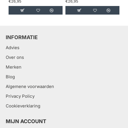
€26,95
€26,95
€2
INFORMATIE
Advies
Over ons
Merken
Blog
Algemene voorwaarden
Privacy Policy
Cookieverklaring
MIJN ACCOUNT