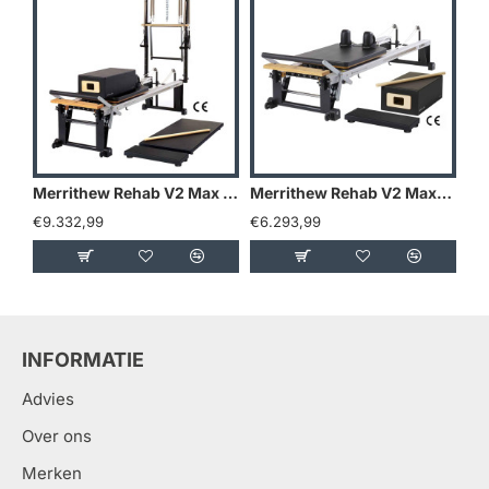
Merrithew Rehab V2 Max Plus™ Reformer Bundle
Merrithew Rehab V2 Max™ Reformer Bundle
Me
€9.332,99
€6.293,99
€3
INFORMATIE
Advies
Over ons
Merken