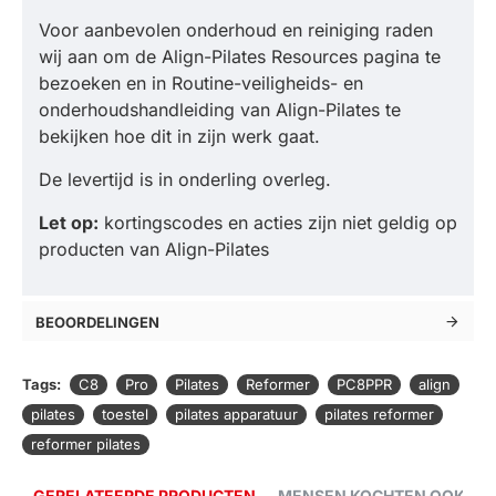
Voor aanbevolen onderhoud en reiniging raden
wij aan om de Align-Pilates Resources pagina te
bezoeken en in Routine-veiligheids- en
onderhoudshandleiding van Align-Pilates te
bekijken hoe dit in zijn werk gaat.
De levertijd is in onderling overleg.
Let op:
kortingscodes en acties zijn niet geldig op
producten van Align-Pilates
BEOORDELINGEN
Tags:
C8
Pro
Pilates
Reformer
PC8PPR
align
pilates
toestel
pilates apparatuur
pilates reformer
reformer pilates
GERELATEERDE PRODUCTEN
MENSEN KOCHTEN OOK...