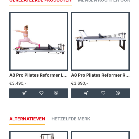
A8 Pro Pilates Reformer Low Leg Bundle
A8 Pro Pilates Reformer Revalidatie Leg Bundle
€3.490,-
€3.690,-
€3
ALTERNATIEVEN
HETZELFDE MERK