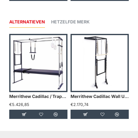
ALTERNATIEVEN
HETZELFDE MERK
Merrithew Cadillac / Trapeze Table
Merrithew Cadillac Wall Unit
€5.426,85
€2.170,74
€2