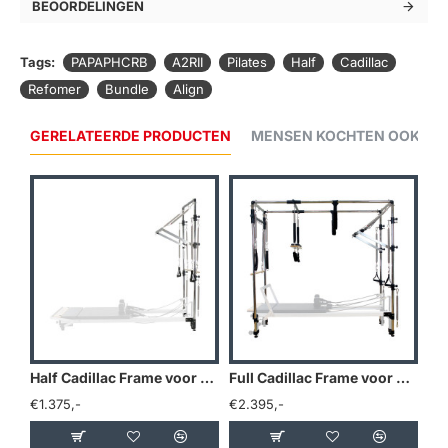
BEOORDELINGEN
Tags:
PAPAPHCRB
A2RII
Pilates
Half
Cadillac
Refomer
Bundle
Align
GERELATEERDE PRODUCTEN
MENSEN KOCHTEN OOK...
Half Cadillac Frame voor A,C en M Serie Reformers
Full Cadillac Frame voor A2 en C serie pilates reformers
€1.375,-
€2.395,-
€1.