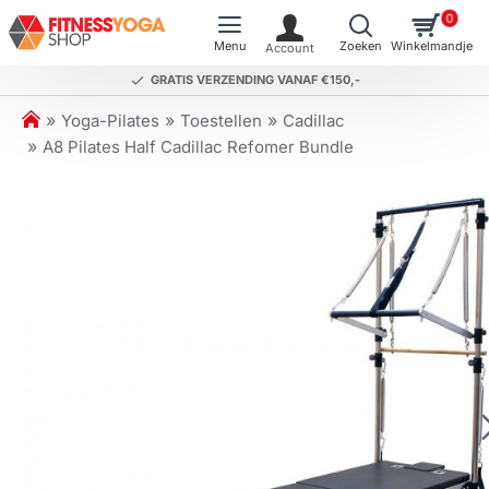
0
GRATIS VERZENDING VANAF €150,-
h
Yoga-Pilates
Toestellen
Cadillac
o
A8 Pilates Half Cadillac Refomer Bundle
m
e