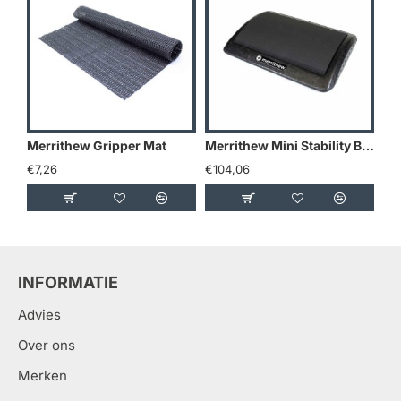
Merrithew Gripper Mat
Merrithew Mini Stability Barrel Lite
€7,26
€104,06
€1
INFORMATIE
Advies
Over ons
Merken