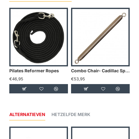
Pilates Reformer Ropes
Combo Chair- Cadillac Spring 47 cm – Extra Strong
€46,95
€53,95
€5
ALTERNATIEVEN
HETZELFDE MERK