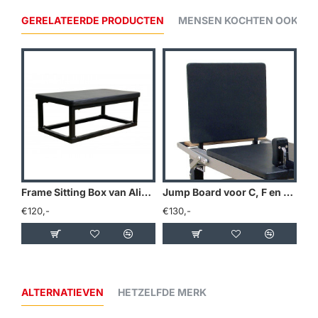
GERELATEERDE PRODUCTEN
MENSEN KOCHTEN OOK...
Frame Sitting Box van Align-Pilates voor een pilates reformer
Jump Board voor C, F en H Series - Home Pilates Reformers
€120,-
€130,-
€16
ALTERNATIEVEN
HETZELFDE MERK