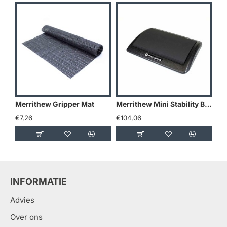
Merrithew Gripper Mat
Merrithew Mini Stability Barrel Lite
€7,26
€104,06
€1
INFORMATIE
Advies
Over ons