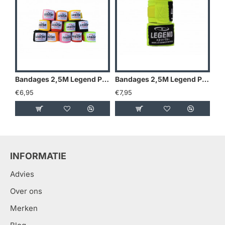
Bandages 2,5M Legend Premium diverse kleuren - Kleuren: Blauw
Bandages 2,5M Legend Premium diverse kleuren - Kleuren: Camo grijs
€6,95
€7,95
€7
INFORMATIE
Advies
Over ons
Merken