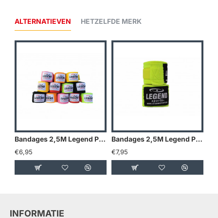
ALTERNATIEVEN
HETZELFDE MERK
Bandages 2,5M Legend Premium diverse kleuren - Kleuren: Blauw
Bandages 2,5M Legend Premium diverse kleuren - Kleuren: Camo grijs
€6,95
€7,95
€7
INFORMATIE