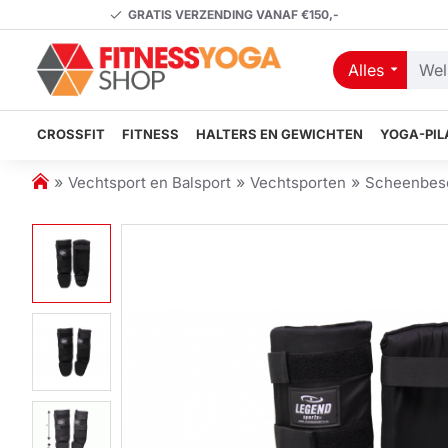
GRATIS VERZENDING VANAF €150,-
Alles
Welk
artikel
zoekt
CROSSFIT
FITNESS
HALTERS EN GEWICHTEN
YOGA-PIL
u?
h
Vechtsport en Balsport
Vechtsporten
Scheenbes
o
m
e