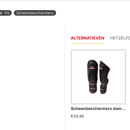
t: XS
Scheenbeschermers
ALTERNATIEVEN
HETZELF
Scheenbeschermers dames Legend Best Roze - Maat: L
€59,96