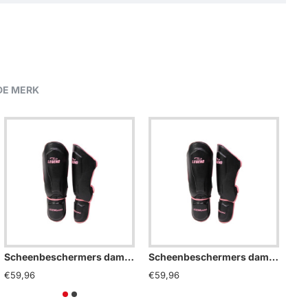
DE MERK
Scheenbeschermers dames Legend Best Roze - Maat: M
Scheenbeschermers dames Legend Best Roze - Maat: S
€59,96
€59,96
€5