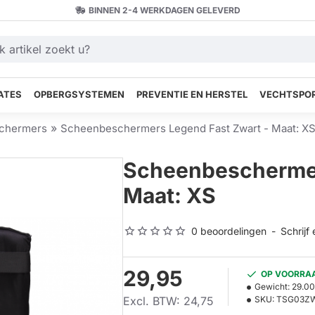
BINNEN 2-4 WERKDAGEN GELEVERD
ATES
OPBERGSYSTEMEN
PREVENTIE EN HERSTEL
VECHTSPOR
chermers
Scheenbeschermers Legend Fast Zwart - Maat: X
Scheenbeschermer
Maat: XS
0 beoordelingen
-
Schrijf
29,95
OP VOORRA
Gewicht:
29.0
Excl. BTW: 24,75
SKU:
TSG03Z