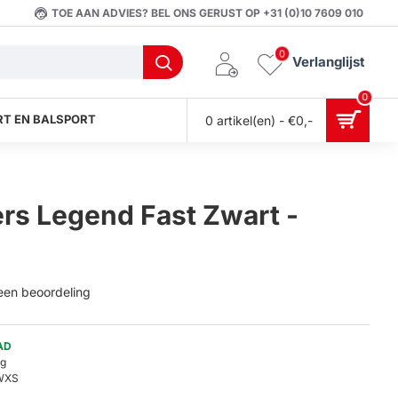
TOE AAN ADVIES? BEL ONS GERUST OP +31 (0)10 7609 010
0
Verlanglijst
0
T EN BALSPORT
0 artikel(en) - €0,-
S
s Legend Fast Zwart -
 een beoordeling
AD
0g
WXS