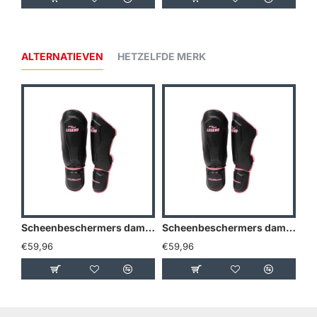
ALTERNATIEVEN
HETZELFDE MERK
Scheenbeschermers dames Legend Best Roze - Maat: L
Scheenbeschermers dames Legend Best Roze - Maat: M
€59,96
€59,96
€5