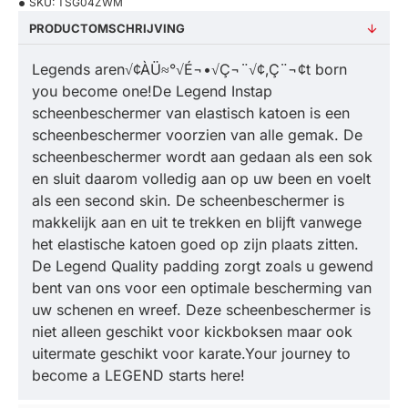
SKU:
TSG04ZWM
PRODUCTOMSCHRIJVING
Legends aren√¢ÀÜ≈°√É¬•√Ç¬¨√¢‚Ç¨¬¢t born
you become one!De Legend Instap
scheenbeschermer van elastisch katoen is een
scheenbeschermer voorzien van alle gemak. De
scheenbeschermer wordt aan gedaan als een sok
en sluit daarom volledig aan op uw been en voelt
als een second skin. De scheenbeschermer is
makkelijk aan en uit te trekken en blijft vanwege
het elastische katoen goed op zijn plaats zitten.
De Legend Quality padding zorgt zoals u gewend
bent van ons voor een optimale bescherming van
uw schenen en wreef. Deze scheenbeschermer is
niet alleen geschikt voor kickboksen maar ook
uitermate geschikt voor karate.Your journey to
become a LEGEND starts here!