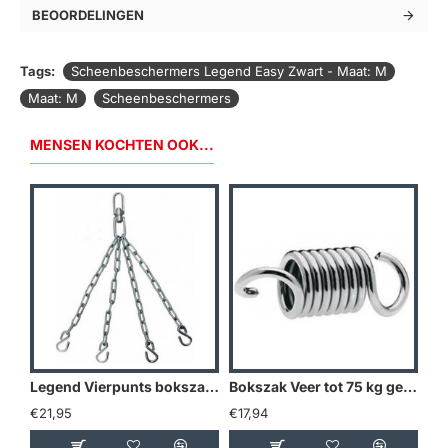
BEOORDELINGEN
Tags:
Scheenbeschermers Legend Easy Zwart - Maat: M
Maat: M
Scheenbeschermers
MENSEN KOCHTEN OOK...
Legend Vierpunts bokszak ketting met swivel
Bokszak Veer tot 75 kg gewicht
€21,95
€17,94
€8