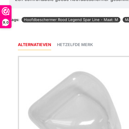
Tags:
Hoofdbeschermer Rood Legend Spar Line - Maat: M
M
9,0
ALTERNATIEVEN
HETZELFDE MERK