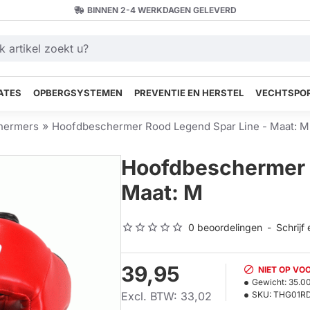
BINNEN 2-4 WERKDAGEN GELEVERD
ATES
OPBERGSYSTEMEN
PREVENTIE EN HERSTEL
VECHTSPOR
hermers
Hoofdbeschermer Rood Legend Spar Line - Maat: M
Hoofdbeschermer 
Maat: M
0 beoordelingen
-
Schrijf
39,95
NIET OP VO
Gewicht:
35.0
Excl. BTW: 33,02
SKU:
THG01R