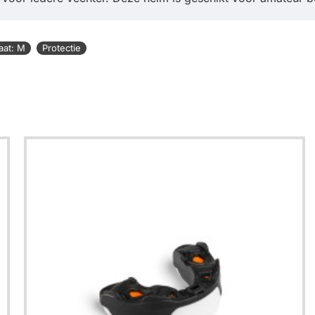
aat: M
Protectie