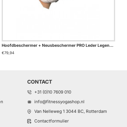
Hoofdbeschermer + Neusbeschermer PRO Leder Legend - Maat: L
€79,94
€79
CONTACT
+31 (0)10 7609 010
en
info@fitnessyogashop.nl
Van Nelleweg 1 3044 BC, Rotterdam
Contactformulier