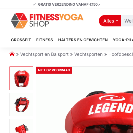
GRATIS VERZENDING VANAF €150,-
Alles
Welk
artikel
zoekt
CROSSFIT
FITNESS
HALTERS EN GEWICHTEN
YOGA-PIL
u?
h
Vechtsport en Balsport
Vechtsporten
Hoofdbesc
o
m
NIET OP VOORRAAD
e