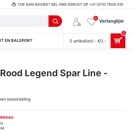
TOE AAN ADVIES? BEL ONS GERUST OP +31 (0)10 7609 010
0
Verlanglijst
0
T EN BALSPORT
0 artikel(en) - €0,-
Rood Legend Spar Line -
 een beoordeling
ORRAAD
0g
DM