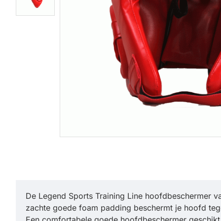
De Legend Sports Training Line hoofdbeschermer van
zachte goede foam padding beschermt je hoofd tege
Een comfortabele goede hoofdbeschermer geschikt v