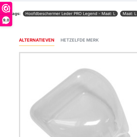
Tags:
Hoofdbeschermer Leder PRO Legend - Maat: L
Maat: L
9,0
ALTERNATIEVEN
HETZELFDE MERK