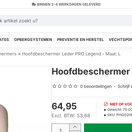
BINNEN 2-4 WERKDAGEN GELEVERD
ATES
OPBERGSYSTEMEN
PREVENTIE EN HERSTEL
VECHTSPOR
hermers
Hoofdbeschermer Leder PRO Legend - Maat: L
Hoofdbeschermer 
0 beoordelingen
-
Schrijf
64,95
NIET OP VO
Gewicht:
70.0
Excl. BTW: 53,68
SKU:
PHG02H