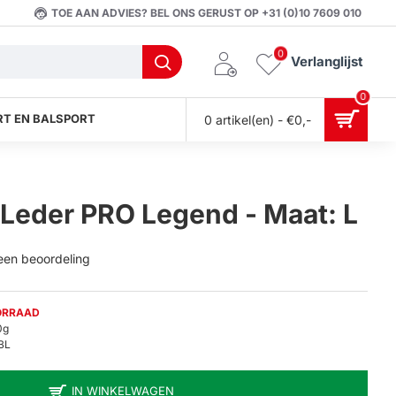
TOE AAN ADVIES? BEL ONS GERUST OP +31 (0)10 7609 010
0
Verlanglijst
0
T EN BALSPORT
0 artikel(en) - €0,-
Leder PRO Legend - Maat: L
 een beoordeling
ORRAAD
0g
BL
IN WINKELWAGEN