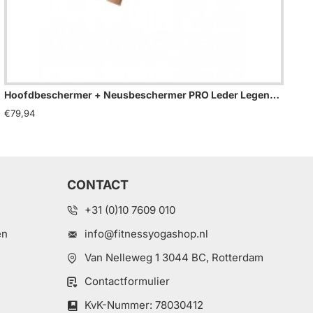
Hoofdbeschermer + Neusbeschermer PRO Leder Legend - Maat: L
€79,94
€79
CONTACT
+31 (0)10 7609 010
en
info@fitnessyogashop.nl
Van Nelleweg 1 3044 BC, Rotterdam
Contactformulier
e
KvK-Nummer: 78030412