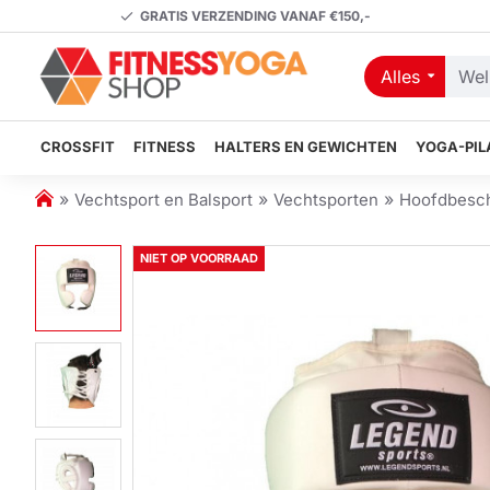
GRATIS VERZENDING VANAF €150,-
Alles
Welk
artikel
zoekt
CROSSFIT
FITNESS
HALTERS EN GEWICHTEN
YOGA-PIL
u?
h
Vechtsport en Balsport
Vechtsporten
Hoofdbesc
o
m
NIET OP VOORRAAD
e