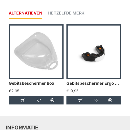
ALTERNATIEVEN
HETZELFDE MERK
Gebitsbeschermer Box
Gebitsbeschermer Ergo Sirius
€2,95
€19,95
€7
INFORMATIE