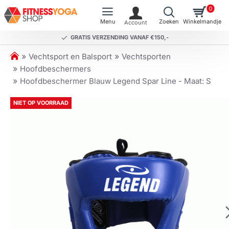
0
GRATIS VERZENDING VANAF €150,-
h
Vechtsport en Balsport
Vechtsporten
o
Hoofdbeschermers
m
Hoofdbeschermer Blauw Legend Spar Line - Maat: S
e
NIET OP VOORRAAD