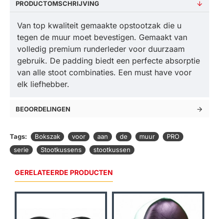
PRODUCTOMSCHRIJVING
Van top kwaliteit gemaakte opstootzak die u
tegen de muur moet bevestigen. Gemaakt van
volledig premium runderleder voor duurzaam
gebruik. De padding biedt een perfecte absorptie
van alle stoot combinaties. Een must have voor
elk liefhebber.
BEOORDELINGEN
Tags:
Bokszak
voor
aan
de
muur
PRO
serie
Stootkussens
stootkussen
GERELATEERDE PRODUCTEN