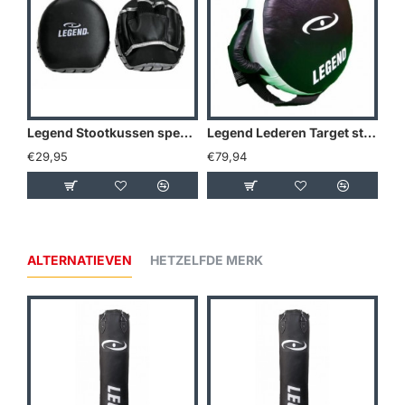
Legend Stootkussen speedy PU
Legend Lederen Target stootkussen
€29,95
€79,94
€1
ALTERNATIEVEN
HETZELFDE MERK