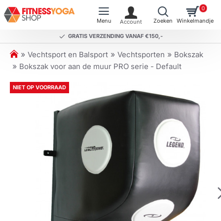
0
GRATIS VERZENDING VANAF €150,-
h
Vechtsport en Balsport
Vechtsporten
Bokszak
o
Bokszak voor aan de muur PRO serie - Default
m
e
NIET OP VOORRAAD