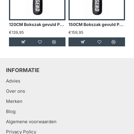
120CM Bokszak gevuld PRO LINE - Default
150CM Bokszak gevuld PRO LINE - Maat: 150CM
€139,95
€159,95
€1
INFORMATIE
Advies
Over ons
Merken
Blog
Algemene voorwaarden
Privacy Policy