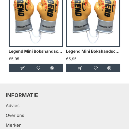
Legend Mini Bokshandschoenen - Goud/Geel
Legend Mini Bokshandschoenen - Holland
€5,95
€5,95
€5
INFORMATIE
Advies
Over ons
Merken