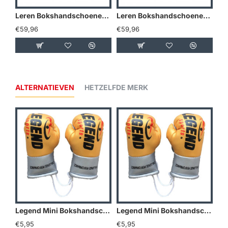
Leren Bokshandschoenen LegendPadding Mat Zwart - Maat: 14oz
Leren Bokshandschoenen LegendPadding Army - Maat: 14oz
€59,96
€59,96
€5
ALTERNATIEVEN
HETZELFDE MERK
Legend Mini Bokshandschoenen - Goud/Geel
Legend Mini Bokshandschoenen - Holland
€5,95
€5,95
€5