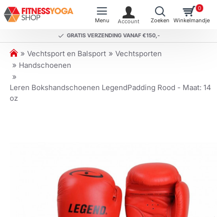
0
GRATIS VERZENDING VANAF €150,-
h
Vechtsport en Balsport
Vechtsporten
o
Handschoenen
m
e
Leren Bokshandschoenen LegendPadding Rood - Maat: 14
oz