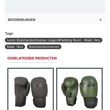
BEOORDELINGEN
Tags:
Leren Bokshandschoenen LegendPadding Rood - Maat: 14oz
Maat: 14oz
Bokshandschoenen
GERELATEERDE PRODUCTEN