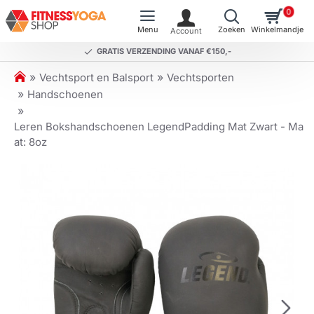
0
GRATIS VERZENDING VANAF €150,-
h
Vechtsport en Balsport
Vechtsporten
o
Handschoenen
m
e
Leren Bokshandschoenen LegendPadding Mat Zwart - Ma
at: 8oz