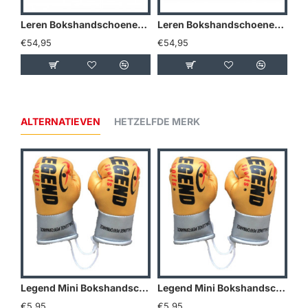
Leren Bokshandschoenen LegendPadding Army - Maat: 8oz
Leren Bokshandschoenen LegendPadding Blauw - Maat: 8oz
€54,95
€54,95
€5
ALTERNATIEVEN
HETZELFDE MERK
Legend Mini Bokshandschoenen - Goud/Geel
Legend Mini Bokshandschoenen - Holland
€5,95
€5,95
€5