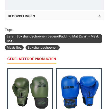
BEOORDELINGEN
Tags:
Leren Bokshandschoenen LegendPadding Mat Zwart - Maat:
8oz
Maat: 8oz
Bokshandschoenen
GERELATEERDE PRODUCTEN