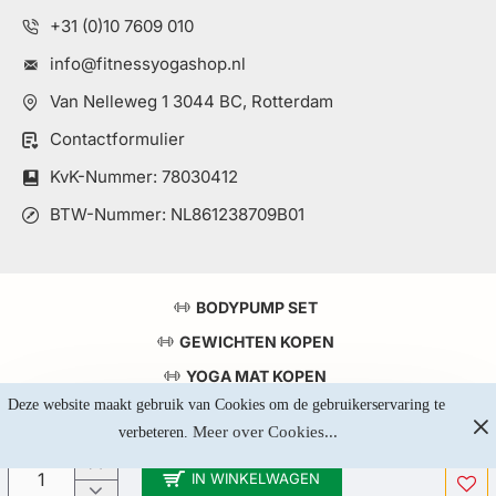
+31 (0)10 7609 010
info@fitnessyogashop.nl
Van Nelleweg 1 3044 BC, Rotterdam
Contactformulier
KvK-Nummer: 78030412
BTW-Nummer: NL861238709B01
BODYPUMP SET
GEWICHTEN KOPEN
YOGA MAT KOPEN
Deze website maakt gebruik van Cookies om de gebruikerservaring te 
TOP 5 KRACHTSTATIONS
Meer over Cookies...
verbeteren. 
IN WINKELWAGEN