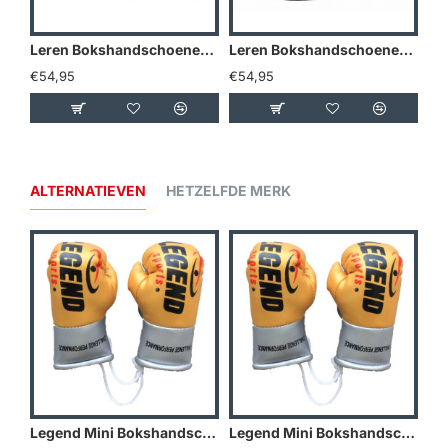
Leren Bokshandschoenen Legend Thai series Zwart - Maat: 12oz
Leren Bokshandschoenen Legend Thai series Bruin - Maat: 12oz
€54,95
€54,95
€5
ALTERNATIEVEN
HETZELFDE MERK
Legend Mini Bokshandschoenen - Goud/Geel
Legend Mini Bokshandschoenen - Holland