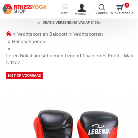
0
GRATIS VERZENDING VANAF €150,-
h
Vechtsport en Balsport
Vechtsporten
o
Handschoenen
m
e
Leren Bokshandschoenen Legend Thai series Rood - Maa
t: 12oz
NIET OP VOORRAAD