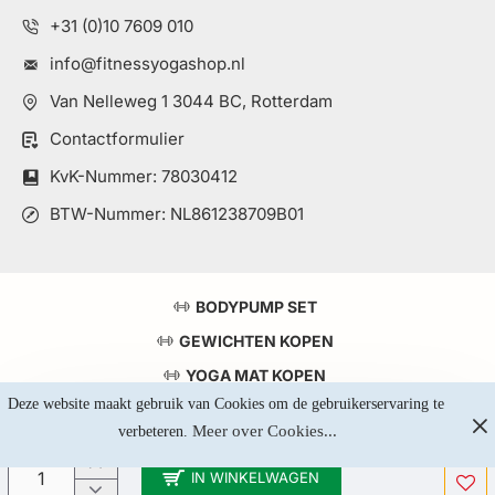
+31 (0)10 7609 010
info@fitnessyogashop.nl
Van Nelleweg 1 3044 BC, Rotterdam
Contactformulier
KvK-Nummer: 78030412
BTW-Nummer: NL861238709B01
BODYPUMP SET
GEWICHTEN KOPEN
YOGA MAT KOPEN
Deze website maakt gebruik van Cookies om de gebruikerservaring te 
TOP 5 KRACHTSTATIONS
Meer over Cookies...
verbeteren. 
IN WINKELWAGEN