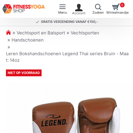
0
GRATIS VERZENDING VANAF €150,-
h
Vechtsport en Balsport
Vechtsporten
o
Handschoenen
m
e
Leren Bokshandschoenen Legend Thai series Bruin - Maa
t: 14oz
NIET OP VOORRAAD