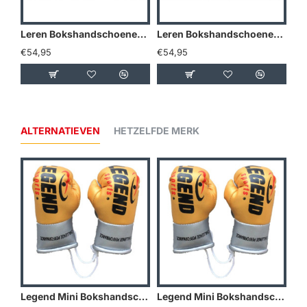
Leren Bokshandschoenen Legend Thai series Zwart - Maat: 14oz
Leren Bokshandschoenen Legend Thai series Rood - Maat: 14oz
€54,95
€54,95
€5
ALTERNATIEVEN
HETZELFDE MERK
Legend Mini Bokshandschoenen - Goud/Geel
Legend Mini Bokshandschoenen - Holland