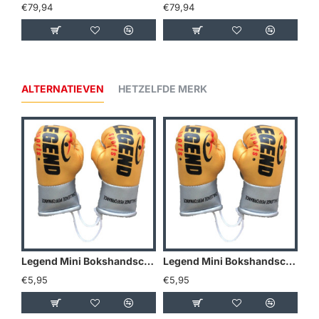
€79,94
€79,94
ALTERNATIEVEN
HETZELFDE MERK
Legend Mini Bokshandschoenen - Goud/Geel
Legend Mini Bokshandschoenen - Holland
€5,95
€5,95
€5