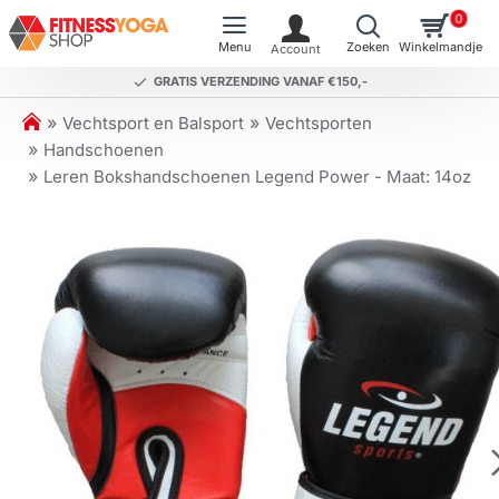
0
GRATIS VERZENDING VANAF €150,-
h
Vechtsport en Balsport
Vechtsporten
o
Handschoenen
m
Leren Bokshandschoenen Legend Power - Maat: 14oz
e