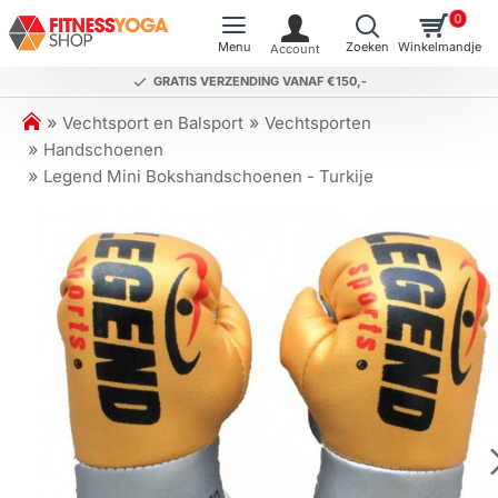
0
GRATIS VERZENDING VANAF €150,-
h
Vechtsport en Balsport
Vechtsporten
o
Handschoenen
m
Legend Mini Bokshandschoenen - Turkije
e