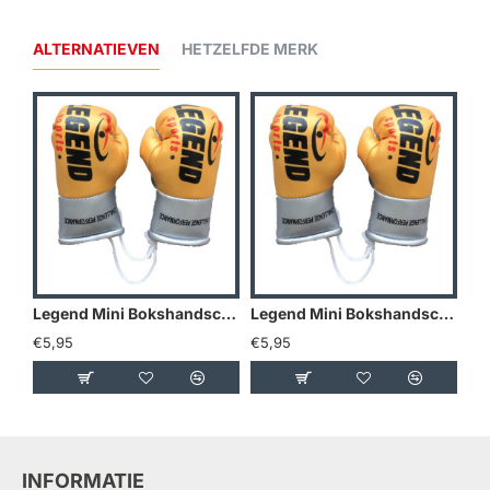
ALTERNATIEVEN
HETZELFDE MERK
Legend Mini Bokshandschoenen - Goud/Geel
Legend Mini Bokshandschoenen - Holland
€5,95
€5,95
€5
INFORMATIE