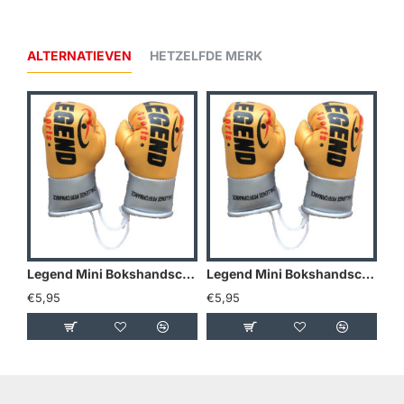
ALTERNATIEVEN
HETZELFDE MERK
Legend Mini Bokshandschoenen - Goud/Geel
Legend Mini Bokshandschoenen - Holland
€5,95
€5,95
€5