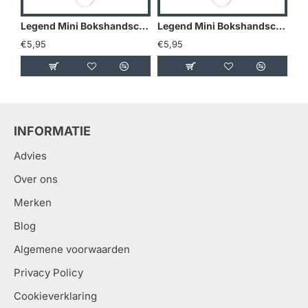
Legend Mini Bokshandschoenen - Goud/Geel
Legend Mini Bokshandschoenen - Holland
€5,95
€5,95
€5
INFORMATIE
Advies
Over ons
Merken
Blog
Algemene voorwaarden
Privacy Policy
Cookieverklaring