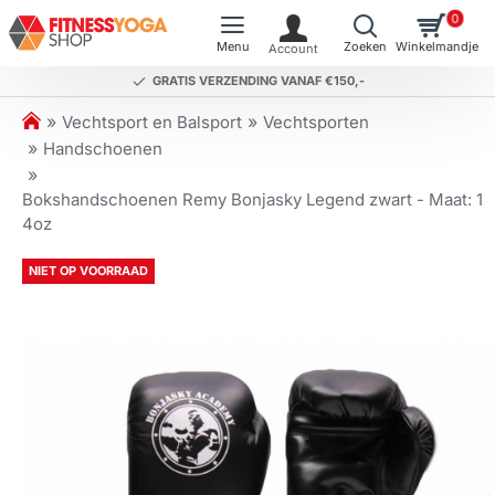
0
GRATIS VERZENDING VANAF €150,-
h
Vechtsport en Balsport
Vechtsporten
o
Handschoenen
m
e
Bokshandschoenen Remy Bonjasky Legend zwart - Maat: 1
4oz
NIET OP VOORRAAD