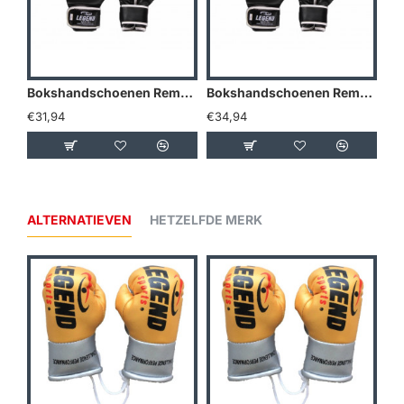
Bokshandschoenen Remy Bonjasky Legend zwart - Maat: 8oz
Bokshandschoenen Remy Bonjasky Legend zwart - Maat: 10oz
€31,94
€34,94
€3
ALTERNATIEVEN
HETZELFDE MERK