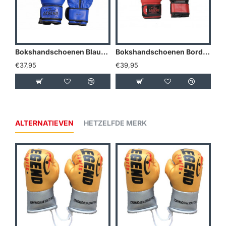
Bokshandschoenen Blauw powerfit Protect - Maat: 12oz
Bokshandschoenen Bordeaux powerfit Protect - Maat: 12oz
€37,95
€39,95
€3
ALTERNATIEVEN
HETZELFDE MERK