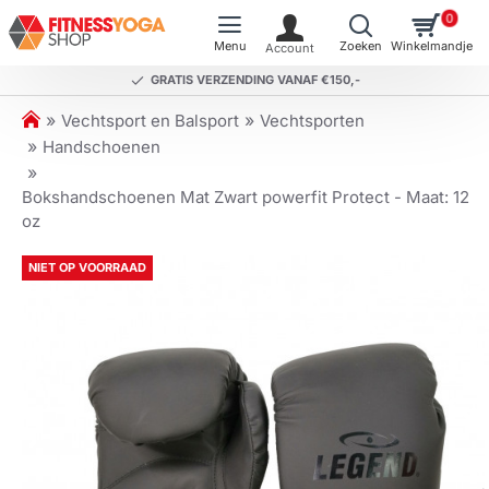
0
GRATIS VERZENDING VANAF €150,-
h
Vechtsport en Balsport
Vechtsporten
o
Handschoenen
m
e
Bokshandschoenen Mat Zwart powerfit Protect - Maat: 12
oz
NIET OP VOORRAAD