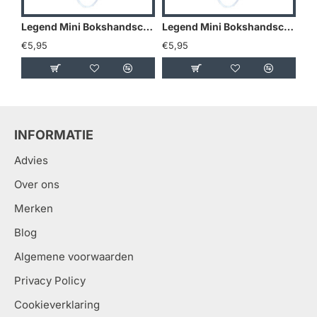
Legend Mini Bokshandschoenen - Goud/Geel
Legend Mini Bokshandschoenen - Holland
€5,95
€5,95
€5
INFORMATIE
Advies
Over ons
Merken
Blog
Algemene voorwaarden
Privacy Policy
Cookieverklaring