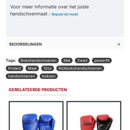
Voor meer informatie over het juiste
handschoenmaat :
Bepaal de maat
BEOORDELINGEN
Tags:
Bokshandschoenen
Mat
Zwart
powerfit
Protect
Maat
12oz
Kickbokshandschoenen
handschoenen
boksen
GERELATEERDE PRODUCTEN